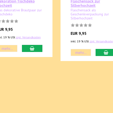
ekoration Tischdeko
Flaschensack zur
ochzeit
Silberhochzeit
as dekorative Brautpaar zur
Flaschensack als
ischdeko
Geschenkverpackung zur
Silberhochzeit
UR 9,95
EUR 9,95
kl. 19 % USt
zzgl. Versandkosten
inkl. 19 % USt
zzgl. Versandkost
mehr...
mehr...