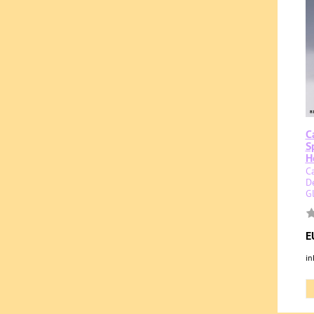
C
S
H
C
D
G
E
in