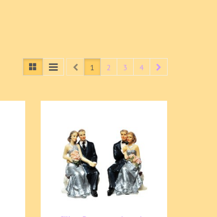
 Goldhochzeit,
Prev
Next
1
2
3
4