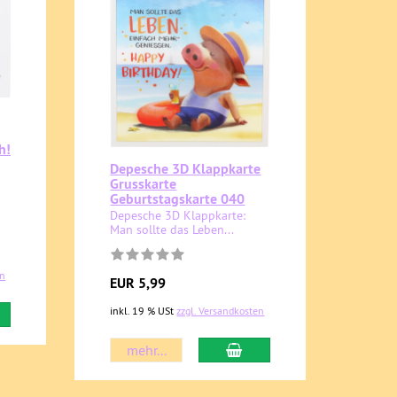
h!
Depesche 3D Klappkarte
Grusskarte
Geburtstagskarte 040
Depesche 3D Klappkarte:
Man sollte das Leben...
en
EUR 5,99
inkl. 19 % USt
zzgl. Versandkosten
mehr...