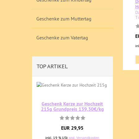
D
H
D
T
Geschenke zum Muttertag
E
Geschenke zum Vatertag
in
TOP ARTIKEL
Geschenk Kerze zur Hochzeit
215g Grundpreis 139,30€/kg
EUR 29,95
inkl. 19 % USt
zzgl. Versandkosten