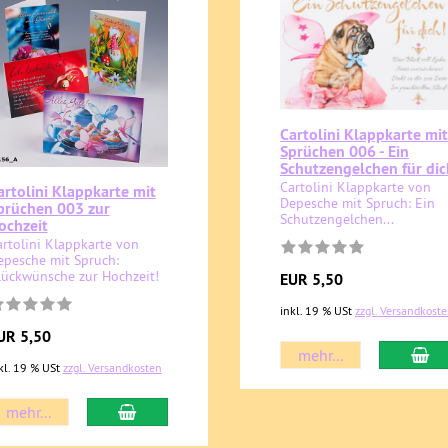
Cartolini Klappkarte mit
Sprüchen 006 - Ein
Schutzengelchen für dic
Cartolini Klappkarte von
artolini Klappkarte mit
Depesche mit Spruch: Ein
prüchen 003 zur
Schutzengelchen...
ochzeit
artolini Klappkarte von
epesche mit Spruch:
lückwünsche zur Hochzeit!
EUR 5,50
inkl. 19 % USt
zzgl. Versandkost
UR 5,50
mehr...
kl. 19 % USt
zzgl. Versandkosten
mehr...