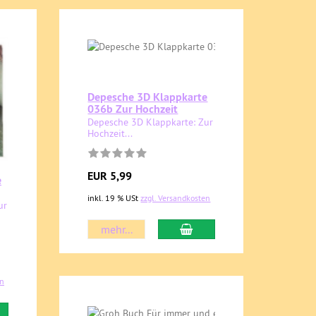
Depesche 3D Klappkarte
036b Zur Hochzeit
Depesche 3D Klappkarte: Zur
Hochzeit...
EUR 5,99
e
inkl. 19 % USt
zzgl. Versandkosten
ur
mehr...
en