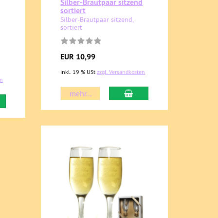
Silber-Brautpaar sitzend
sortiert
Silber-Brautpaar sitzend,
sortiert
EUR 10,99
inkl. 19 % USt
zzgl. Versandkosten
en
mehr...