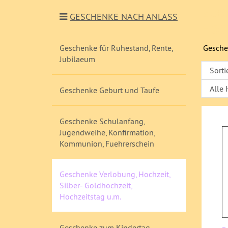
Gesc
GESCHENKE NACH ANLASS
Hoc
Geschenke für Ruhestand, Rente,
Geschen
Jubilaeum
Geschenke Geburt und Taufe
Geschenke Schulanfang,
Jugendweihe, Konfirmation,
Kommunion, Fuehrerschein
Geschenke Verlobung, Hochzeit,
Silber- Goldhochzeit,
Hochzeitstag u.m.
Geschenke zum Kindertag