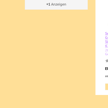
+1
Anzeigen
S
G
S
6
2
G
E
in