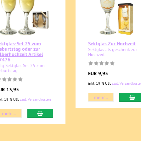
ektglas-Set 25 zum
Sektglas Zur Hochzeit
eburtstag oder zur
Sektglas als geschenk zur
ilberhochzeit Artikel
Hochzeit
7476
tlg Sektglas-Set 25 zum
eburtstag
EUR 9,95
inkl. 19 % USt
zzgl. Versandkost
UR 13,95
mehr...
kl. 19 % USt
zzgl. Versandkosten
mehr...