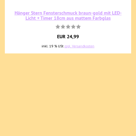
Hänger Stern Fensterschmuck braun-gold mit LED-
Licht + Timer 18cm aus mattem Farbglas
EUR 24,99
inkl. 19 % USt
zzgl. Versandkosten