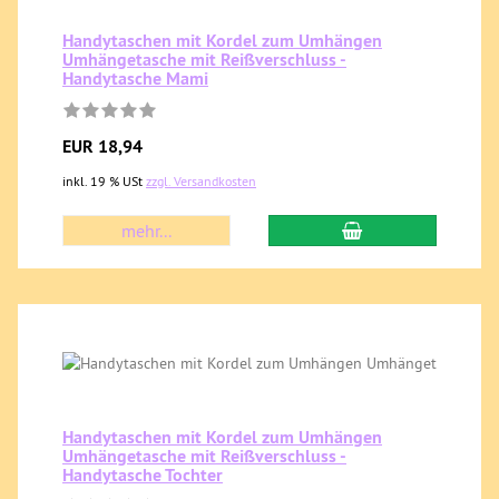
Handytaschen mit Kordel zum Umhängen
Umhängetasche mit Reißverschluss -
Handytasche Mami
EUR 18,94
inkl. 19 % USt
zzgl. Versandkosten
mehr...
Handytaschen mit Kordel zum Umhängen
Umhängetasche mit Reißverschluss -
Handytasche Tochter