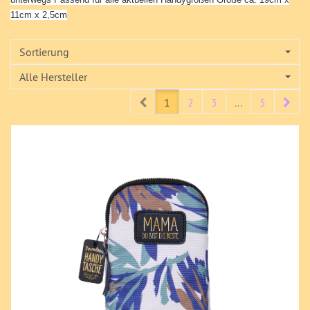
11cm x 2,5cm
Sortierung
Alle Hersteller
Prev
Nex
1
2
3
...
5