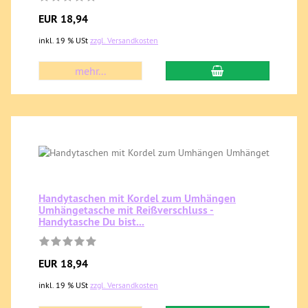
EUR 18,94
inkl. 19 % USt
zzgl. Versandkosten
mehr...
Handytaschen mit Kordel zum Umhängen
Umhängetasche mit Reißverschluss -
Handytasche Du bist...
EUR 18,94
inkl. 19 % USt
zzgl. Versandkosten