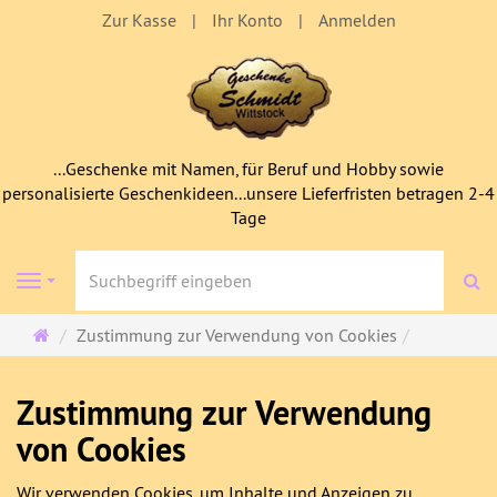
Zur Kasse
Ihr Konto
Anmelden
...Geschenke mit Namen, für Beruf und Hobby sowie
personalisierte Geschenkideen...unsere Lieferfristen betragen 2-4
Tage
S
Navigation
Startseite
Zustimmung zur Verwendung von Cookies
Zustimmung zur Verwendung
von Cookies
Wir verwenden Cookies, um Inhalte und Anzeigen zu