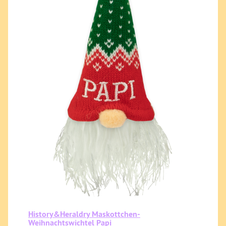
History&Heraldry Maskottchen-
Weihnachtswichtel Papi