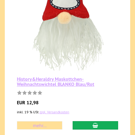
History&Heraldry Maskottchen-
Weihnachtswichtel BLANKO Blau/Rot
EUR 12,98
inkl. 19 % USt
zzgl. Versandkosten
mehr...