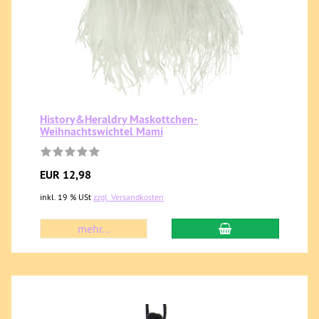
History&Heraldry Maskottchen-
Weihnachtswichtel Mami
EUR 12,98
inkl. 19 % USt
zzgl. Versandkosten
mehr...