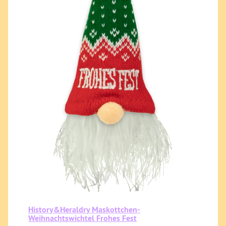
History&Heraldry Maskottchen-
Weihnachtswichtel Frohes Fest