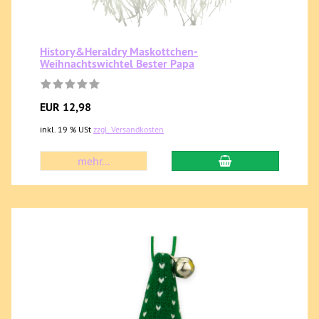
History&Heraldry Maskottchen-
Weihnachtswichtel Bester Papa
EUR 12,98
inkl. 19 % USt
zzgl. Versandkosten
mehr...