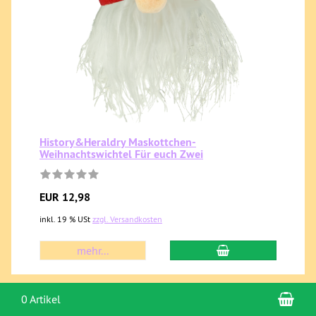
History&Heraldry Maskottchen-
Weihnachtswichtel Für euch Zwei
EUR 12,98
inkl. 19 % USt
zzgl. Versandkosten
mehr...
War
0 Artikel