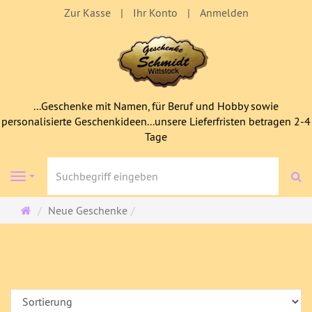
Zur Kasse
Ihr Konto
Anmelden
...Geschenke mit Namen, für Beruf und Hobby sowie
personalisierte Geschenkideen...unsere Lieferfristen betragen 2-4
Tage
S
Navigation
Startseite
Neue Geschenke
Neue Geschenke