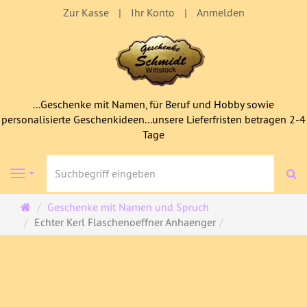
Zur Kasse
Ihr Konto
Anmelden
...Geschenke mit Namen, für Beruf und Hobby sowie
personalisierte Geschenkideen...unsere Lieferfristen betragen 2-4
Tage
S
Navigation
Startseite
Geschenke mit Namen und Spruch
Echter Kerl Flaschenoeffner Anhaenger
Echter Kerl Flaschenoeffner
Anhaenger