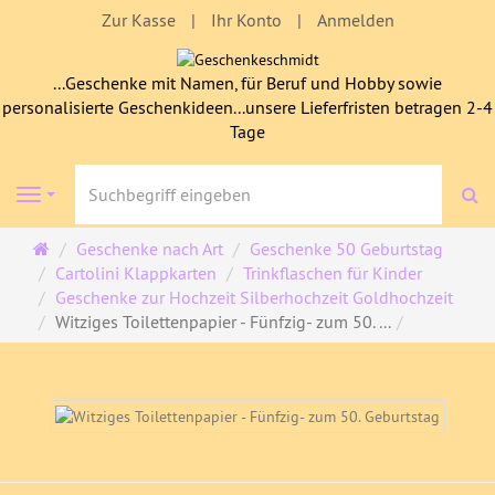
Zur Kasse
Ihr Konto
Anmelden
...Geschenke mit Namen, für Beruf und Hobby sowie
personalisierte Geschenkideen...unsere Lieferfristen betragen 2-4
Tage
S
Navigation
Startseite
Geschenke nach Art
Geschenke 50 Geburtstag
Cartolini Klappkarten
Trinkflaschen für Kinder
Geschenke zur Hochzeit Silberhochzeit Goldhochzeit
Witziges Toilettenpapier - Fünfzig- zum 50. ...