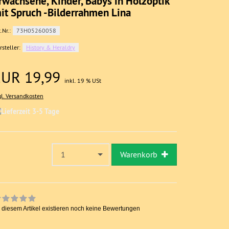
rwachsene, Kinder, Babys in Holzoptik
it Spruch -Bilderrahmen Lina
.Nr.:
73H05260058
rsteller:
History & Heraldry
EUR 19,99
inkl. 19 % USt
gl. Versandkosten
1
Warenkorb
 diesem Artikel existieren noch keine Bewertungen