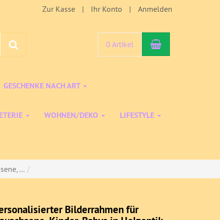
Zur Kasse
Ihr Konto
Anmelden
Warenkorb
Suchen
0 Artikel
GESCHENKE NACH ART
ETERIE
WOHNEN/DEKO
LIFESTYLE
ene, ...
ersonalisierter Bilderrahmen für