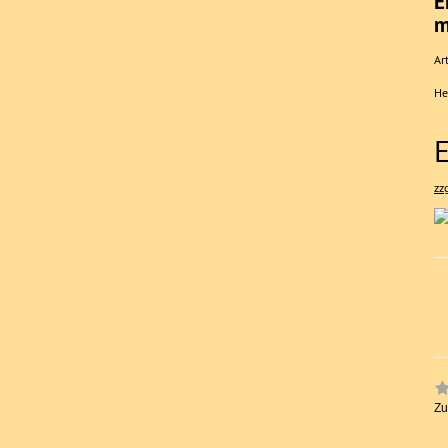
E
m
Art
He
zz
Zu