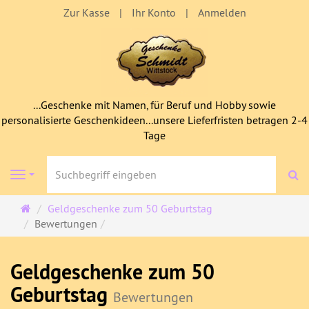
Zur Kasse
Ihr Konto
Anmelden
...Geschenke mit Namen, für Beruf und Hobby sowie
personalisierte Geschenkideen...unsere Lieferfristen betragen 2-4
Tage
S
Navigation
Startseite
Geldgeschenke zum 50 Geburtstag
Bewertungen
Geldgeschenke zum 50
Geburtstag
Bewertungen