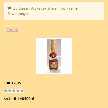
Cl
×
Zu diesem Artikel existieren noch keine
Bewertungen
Zurück
EUR 12,95
Art.Nr.
R-140509-6