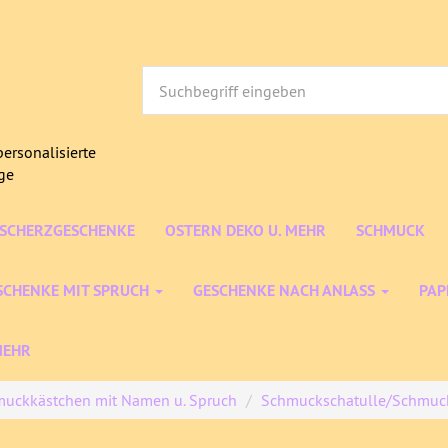
ersonalisierte
age
/SCHERZGESCHENKE
OSTERN DEKO U. MEHR
SCHMUCK
SCHENKE MIT SPRUCH
GESCHENKE NACH ANLASS
PAP
MEHR
uckkästchen mit Namen u. Spruch
Schmuckschatulle/Schmuck