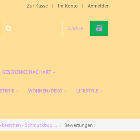
Zur Kasse
Ihr Konto
Anmelden
Warenkorb
Suchen
0 Artikel
GESCHENKE NACH ART
ETERIE
WOHNEN/DEKO
LIFESTYLE
kästchen - Schmuckbox ...
Bewertungen