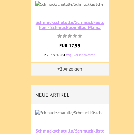
Schmuckschatulle/Schmuckkästc
hen - Schmuckbox Blau Mama
EUR 17,99
inkl. 19 % USt
zzgl. Versandkosten
+2
Anzeigen
NEUE ARTIKEL
Schmuckschatulle/Schmuckkästc