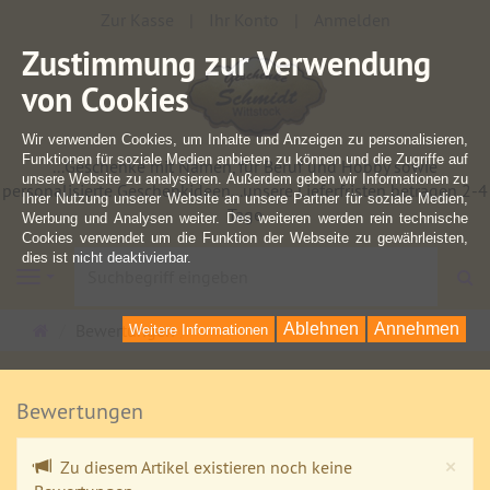
Zur Kasse
Ihr Konto
Anmelden
Zustimmung zur Verwendung
von Cookies
Wir verwenden Cookies, um Inhalte und Anzeigen zu personalisieren,
Funktionen für soziale Medien anbieten zu können und die Zugriffe auf
...Geschenke mit Namen, für Beruf und Hobby sowie
unsere Website zu analysieren. Außerdem geben wir Informationen zu
personalisierte Geschenkideen...unsere Lieferfristen betragen 2-4
Ihrer Nutzung unserer Website an unsere Partner für soziale Medien,
Tage
Werbung und Analysen weiter. Des weiteren werden rein technische
Cookies verwendet um die Funktion der Webseite zu gewährleisten,
dies ist nicht deaktivierbar.
S
Navigation
Startseite
Bewertungen
Ablehnen
Annehmen
Weitere Informationen
Bewertungen
Cl
×
Zu diesem Artikel existieren noch keine