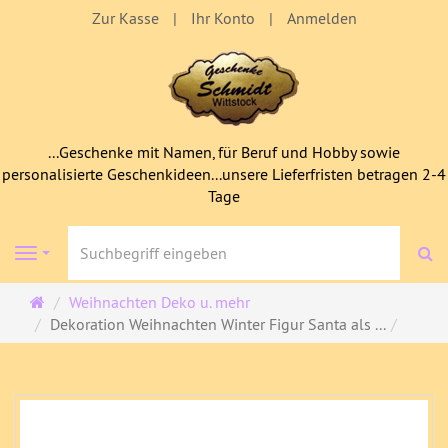
Zur Kasse
Ihr Konto
Anmelden
...Geschenke mit Namen, für Beruf und Hobby sowie
personalisierte Geschenkideen...unsere Lieferfristen betragen 2-4
Tage
S
Navigation
Startseite
Weihnachten Deko u. mehr
Dekoration Weihnachten Winter Figur Santa als ...