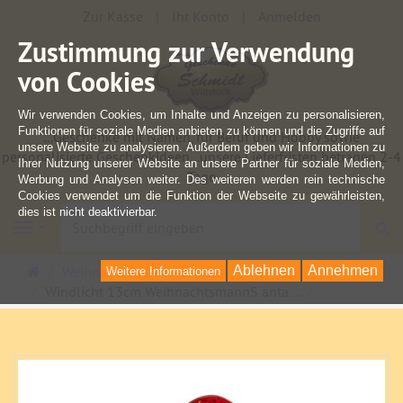
Zur Kasse
Ihr Konto
Anmelden
Zustimmung zur Verwendung
von Cookies
Wir verwenden Cookies, um Inhalte und Anzeigen zu personalisieren,
Funktionen für soziale Medien anbieten zu können und die Zugriffe auf
...Geschenke mit Namen, für Beruf und Hobby sowie
unsere Website zu analysieren. Außerdem geben wir Informationen zu
personalisierte Geschenkideen...unsere Lieferfristen betragen 2-4
Ihrer Nutzung unserer Website an unsere Partner für soziale Medien,
Tage
Werbung und Analysen weiter. Des weiteren werden rein technische
Cookies verwendet um die Funktion der Webseite zu gewährleisten,
dies ist nicht deaktivierbar.
S
Navigation
Startseite
Weihnachten Deko u. mehr
Ablehnen
Annehmen
Weitere Informationen
Windlicht 13cm WeihnachtsmannS anta ...