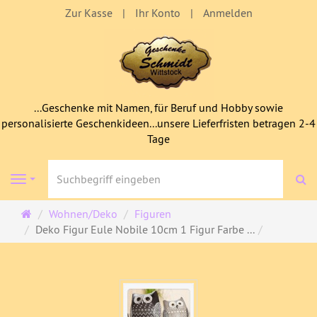
Zur Kasse
Ihr Konto
Anmelden
...Geschenke mit Namen, für Beruf und Hobby sowie
personalisierte Geschenkideen...unsere Lieferfristen betragen 2-4
Tage
S
Navigation
Startseite
Wohnen/Deko
Figuren
Deko Figur Eule Nobile 10cm 1 Figur Farbe ...